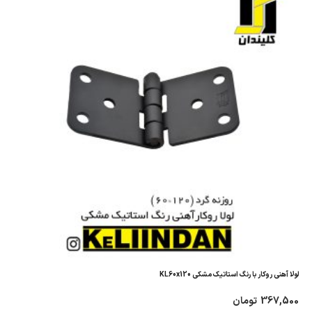
لولا آهنی روکار با رنگ استاتیک مشکی KL60x120
367,500
تومان