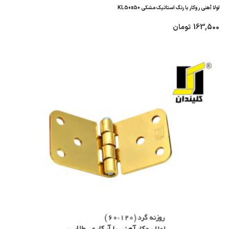
لولا آهنی روکار با رنگ استاتیک مشکی KL50x50
163,500
تومان