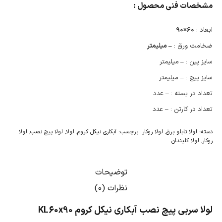
مشخصات فنی محصول :
ابعاد :
60×90
ضخامت ورق :
– میلیمتر
سایز پین :
–
میلیمتر
سایز پیچ :
–
میلیمتر
تعداد در بسته :
–
عدد
تعداد در کارتن :
–
عدد
دسته:
لولا تابلو برق
,
لولا روکار
برچسب:
آبکاری نیکل کروم
,
لولا
,
لولا پیچ نصب
,
لولا
روکار
,
لولا کلیندان
توضیحات
نظرات (0)
لولا سربی پیچ نصب آبکاری نیکل کروم KL60x90