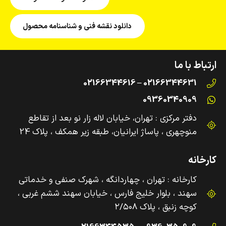
دانلود نقشه فنی و شناسنامه محصول
ارتباط با ما
02166344631 – 02166344616
09360340909
دفتر مرکزی : تهران، خیابان لاله زار نو بعد از تقاطع
منوچهری ، پاساژ ایرانیان، طبقه زیر همکف ، پلاک 24
کارخانه
کارخانه : تهران ، چهاردانگه ، شهرک صنفی و‌ خدماتی
سهند ، بلوار خلیج فارس ، خیابان سهند ششم غربی ،
کوچه زنبق ، پلاک ۲/۵۰۸