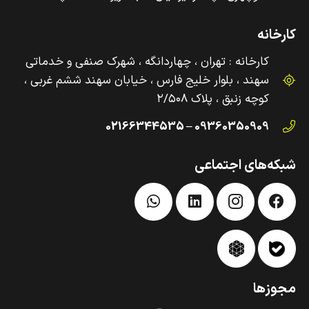
کارخانه
کارخانه : تهران ، چهاردانگه ، شهرک صنفی و‌ خدماتی
سهند ، بلوار خلیج فارس ، خیابان سهند ششم غربی ،
کوچه زنبق ، پلاک ۲/۵۰۸
09360350909 – 02166344535
شبکه‌های اجتماعی
مجوزها