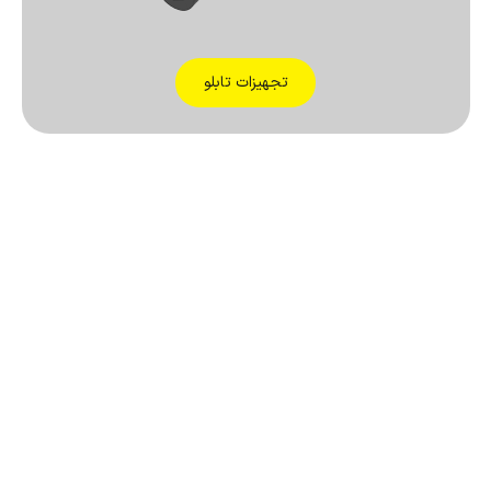
تجهیزات تابلو
لولا خاری مخفی KL035-
قفل زیمنسی زبانه کوتاه
BIG کلیندان
KL0100K کلیندان
40,000
تومان
225,000
تومان