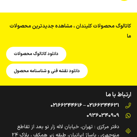
کاتالوگ محصولات کلیندان ، مشاهده جدیدترین محصولات
ما
دانلود کاتالوگ محصولات
دانلود نقشه فنی و شناسنامه محصول
ارتباط با ما
02166344631 – 02166344616
09360340909
دفتر مرکزی : تهران، خیابان لاله زار نو بعد از تقاطع
منوچهری ، پاساژ ایرانیان، طبقه زیر همکف ، پلاک 24