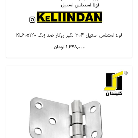
لولا استنلس استیل 304 نگیر روکار ضد زنگ KL60x120
1,248,000
تومان