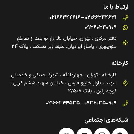
ارتباط با ما
02166344631 – 02166344616
09360340909
دفتر مرکزی : تهران، خیابان لاله زار نو بعد از تقاطع
منوچهری ، پاساژ ایرانیان، طبقه زیر همکف ، پلاک 24
کارخانه
کارخانه : تهران ، چهاردانگه ، شهرک صنفی و‌ خدماتی
سهند ، بلوار خلیج فارس ، خیابان سهند ششم غربی ،
کوچه زنبق ، پلاک ۲/۵۰۸
09360350909 – 02166344535
شبکه‌های اجتماعی