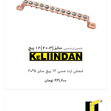
شمش ارت مسی 12 پیچ سایز 5*20
621,700
تومان