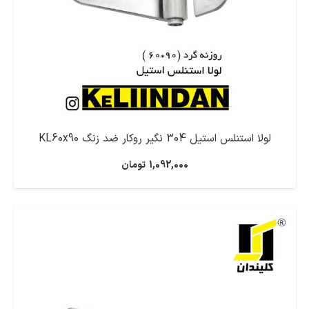
لولا استنلس استیل 304 نگیر روکار ضد زنگ KL60x90
1,092,000
تومان