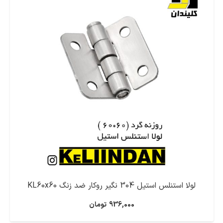
لولا استنلس استیل 304 نگیر روکار ضد زنگ KL60x60
936,000
تومان