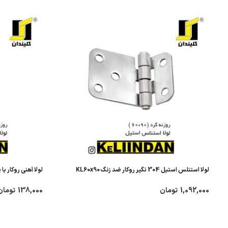
لولا استنلس استیل 304 نگیر روکار ضد زنگ KL60x90
لولا آهنی روکار با پو
1,092,000
تومان
138,000
تومان