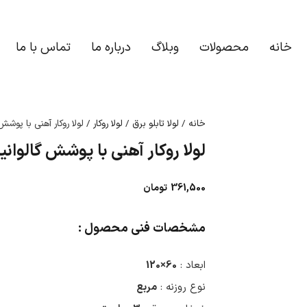
خانه
محصولات
وبلاگ
درباره ما
تماس با ما
خانه
/
لولا تابلو برق
/
لولا روکار
/ لولا روکار آهنی با پوشش گالوان
لولا روکار آهنی با پوشش گالوانیزه 60X120
361,500
تومان
مشخصات فنی محصول :
ابعاد :
60×120
نوع روزنه :
مربع