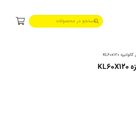
یزه KL60x120
KL