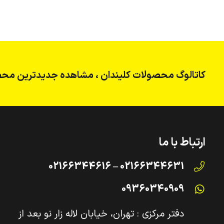
کاتالوگ محصولات کلیندان ، مشاهده جدیدترین محص
ارتباط با ما
02166344631 – 02166344616
09360340909
دفتر مرکزی : تهران، خیابان لاله زار نو بعد از