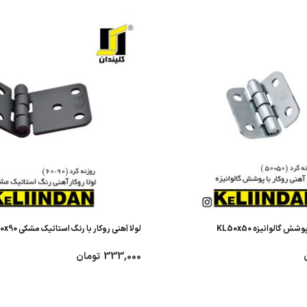
شش گالوانیزه KL50x50
لولا آهنی روکار با رنگ استاتیک مشکی KL60x90
333,000
تومان