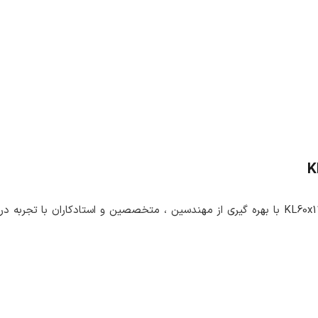
تولید کننده لولا روکار آهنی با پوشش گالوانیزه KL60x120 با بهره گیری از مهندسین ، متخص