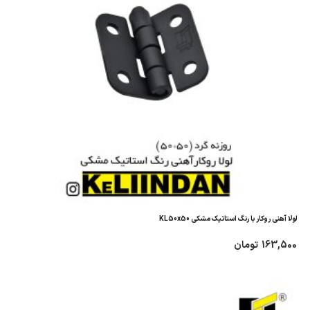
لولا آهنی روکار با رنگ استاتیک مشکی KL50x50
163,500
تومان