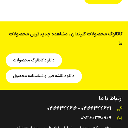
کاتالوگ محصولات کلیندان ، مشاهده جدیدترین محصولات
ما
دانلود کاتالوگ محصولات
دانلود نقشه فنی و شناسنامه محصول
ارتباط با ما
02166344631 – 02166344616
09360340909