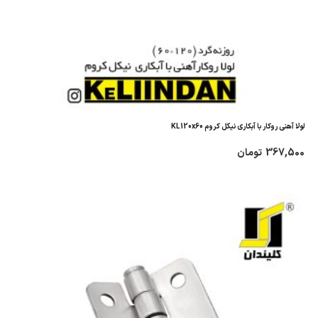
لولا آهنی روکار با آبکاری نیکل کروم KL120x60
367,500
تومان