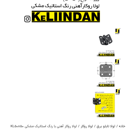
خانه
/
لولا تابلو برق
/
لولا روکار
/ لولا روکار آهنی با رنگ استاتیک مشکی KL50x50