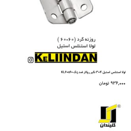
لولا استنلس استیل 304 نگیر روکار ضد زنگ KL60x60
936,000
تومان