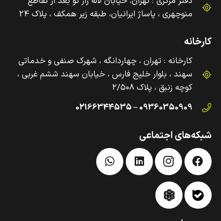
دفتر مرکزی : تهران، خیابان لاله زار نو بعد از تقاطع
منوچهری ، پاساژ ایرانیان، طبقه زیر همکف ، پلاک 24
کارخانه
کارخانه : تهران ، چهاردانگه ، شهرک صنفی و‌ خدماتی
سهند ، بلوار خلیج فارس ، خیابان سهند ششم غربی ،
کوچه زنبق ، پلاک ۲/۵۰۸
09360350909 – 02166344535
شبکه‌های اجتماعی