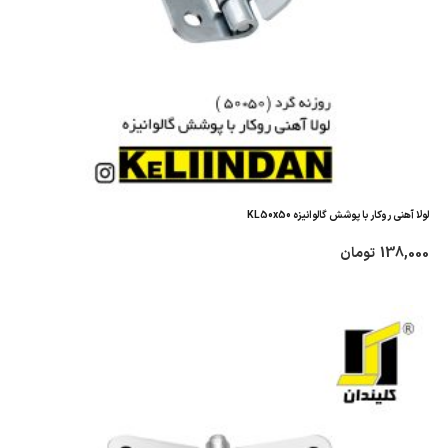
لولا آهنی روکار با پوشش گالوانیزه KL50x50
138,000
تومان