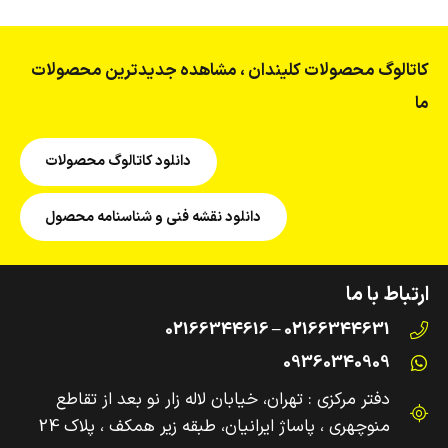
کاتالوگ محصولات کلیندان ، مشاهده جدیدترین محصولات
ما
دانلود کاتالوگ محصولات
دانلود نقشه فنی و شناسنامه محصول
ارتباط با ما
02166344631 – 02166344616
09360340909
دفتر مرکزی : تهران، خیابان لاله زار نو بعد از تقاطع
منوچهری ، پاساژ ایرانیان، طبقه زیر همکف ، پلاک 24