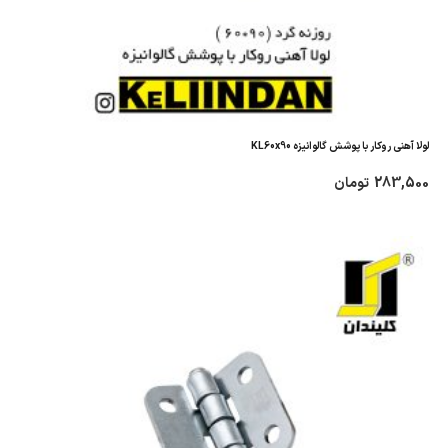
لولا آهنی روکار با پوشش گالوانیزه KL60x90
283,500
تومان