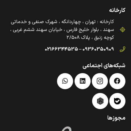
کارخانه
کارخانه : تهران ، چهاردانگه ، شهرک صنفی و‌ خدماتی
سهند ، بلوار خلیج فارس ، خیابان سهند ششم غربی ،
کوچه زنبق ، پلاک ۲/۵۰۸
09360350909 – 02166344535
شبکه‌های اجتماعی
مجوزها