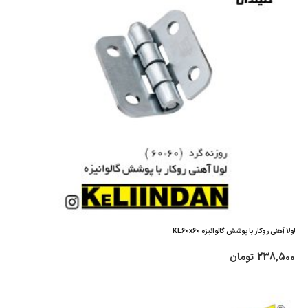
لولا آهنی روکار با پوشش گالوانیزه KL60x60
238,500
تومان