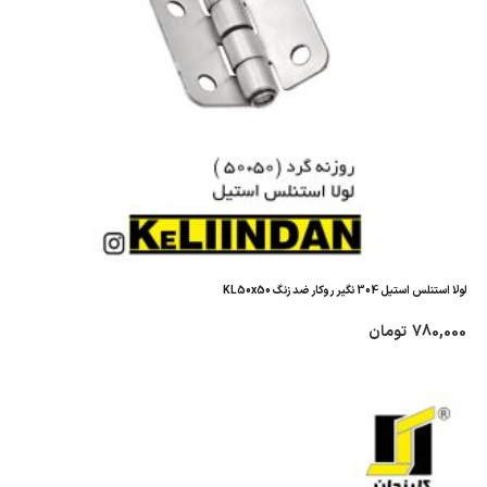
لولا استنلس استیل 304 نگیر روکار ضد زنگ KL50x50
780,000
تومان