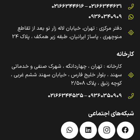
02166344631 – 02166344616
09360340909
دفتر مرکزی : تهران، خیابان لاله زار نو بعد از تقاطع
منوچهری ، پاساژ ایرانیان، طبقه زیر همکف ، پلاک 24
کارخانه
کارخانه : تهران ، چهاردانگه ، شهرک صنفی و‌ خدماتی
سهند ، بلوار خلیج فارس ، خیابان سهند ششم غربی ،
کوچه زنبق ، پلاک ۲/۵۰۸
09360350909 – 02166344535
شبکه‌های اجتماعی