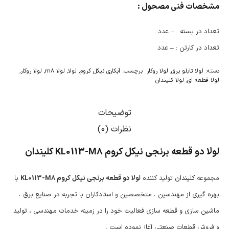
مشخصات فنی مصحول :
تعداد در بسته :
–
عدد
تعداد در کارتن :
–
عدد
دسته:
لولا تابلو برق
,
لولا روکار
برچسب:
آبکاری نیکل کروم
,
لولا
,
لولا m8
,
لولا روکار
,
لولا قطعه ای
,
لولا کلیندان
توضیحات
نظرات (0)
لولا دو قطعه برنجی نیکل کروم KL0113-M8 کلیندان
مجموعه
کلیندان
تولید کننده
لولا دو قطعه برنجی نیکل کروم KL0113-M8
با
بهره گیری از مهندسین ، متخصصین و استادکاران با تجربه در صنایع برق ،
ماشین سازی و قطعه سازی فعالیت خود را در زمینه خدمات مهندسی ، تولید
و فروش قطعات صنعتی آغاز نموده است .