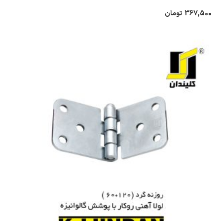
367,500
تومان