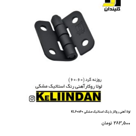
لولا آهنی روکار با رنگ استاتیک مشکی KL60x60
283,500
تومان