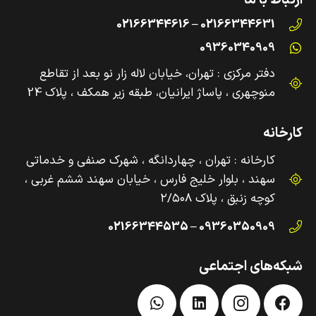
ارتباط با ما
02166344631 – 02166344616
09360340909
دفتر مرکزی : تهران، خیابان لاله زار نو بعد از تقاطع
منوچهری ، پاساژ ایرانیان، طبقه زیر همکف ، پلاک 24
کارخانه
کارخانه : تهران ، چهاردانگه ، شهرک صنفی و‌ خدماتی
سهند ، بلوار خلیج فارس ، خیابان سهند ششم غربی ،
کوچه زنبق ، پلاک ۲/۵۰۸
09360350909 – 02166344535
شبکه‌های اجتماعی