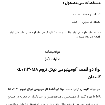
مشخصات فنی مصحول :
تعداد در بسته :
–
عدد
تعداد در کارتن :
–
عدد
دسته:
لولا تابلو برق
,
لولا روکار
برچسب:
آبکاری کروم
,
لولا
,
لولا m8
,
لولا روکار
,
لولا
قطعه ای
,
لولا کلیندان
توضیحات
نظرات (0)
لولا دو قطعه آلومینیومی نیکل کروم KL0113-M8
کلیندان
مجموعه
کلیندان
تولید کننده
لولا دو قطعه آلومینیومی نیکل کروم KL0113-
M8
با بهره گیری از مهندسین ، متخصصین و استادکاران با تجربه در صنایع
برق ، ماشین سازی و قطعه سازی فعالیت خود را در زمینه خدمات مهندسی ،