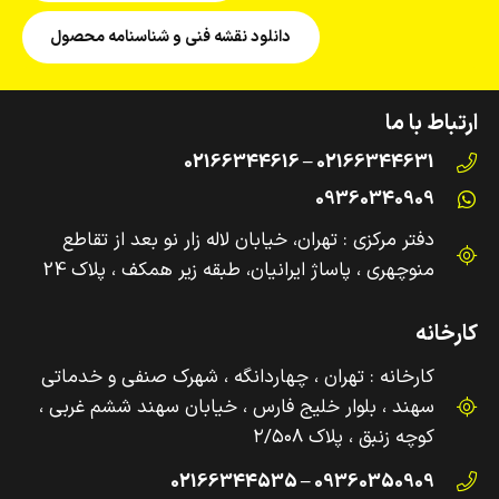
دانلود نقشه فنی و شناسنامه محصول
ارتباط با ما
02166344631 – 02166344616
09360340909
دفتر مرکزی : تهران، خیابان لاله زار نو بعد از تقاطع
منوچهری ، پاساژ ایرانیان، طبقه زیر همکف ، پلاک 24
کارخانه
کارخانه : تهران ، چهاردانگه ، شهرک صنفی و‌ خدماتی
سهند ، بلوار خلیج فارس ، خیابان سهند ششم غربی ،
کوچه زنبق ، پلاک ۲/۵۰۸
09360350909 – 02166344535