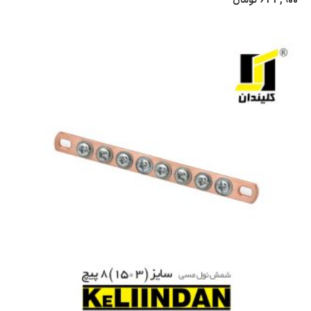
633,900
تومان