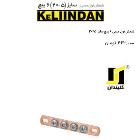
شمش نول مسی 6 پیچ سایز 5*20
423,000
تومان