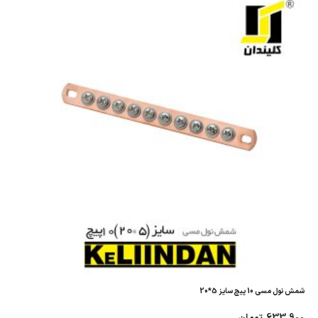
شمش نول مسی 10 پیچ سایز 5*20