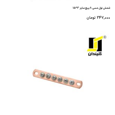
شمش نول مسی 8 پیچ سایز 3*15
247,000
تومان