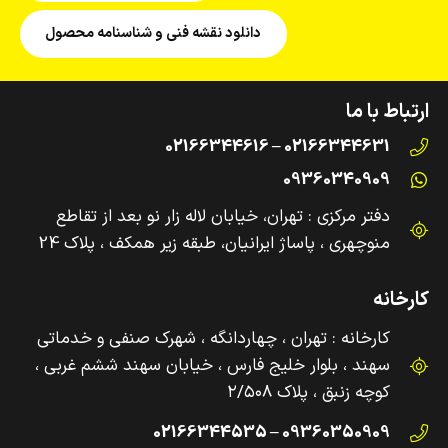
دانلود نقشه فنی و شناسنامه محصول
ارتباط با ما
02166344631 – 02166344616
09360340909
دفتر مرکزی : تهران، خیابان لاله زار نو بعد از تقاطع
منوچهری ، پاساژ ایرانیان، طبقه زیر همکف ، پلاک 24
کارخانه
کارخانه : تهران ، چهاردانگه ، شهرک صنفی و‌ خدماتی
سهند ، بلوار خلیج فارس ، خیابان سهند ششم غربی ،
کوچه زنبق ، پلاک ۲/۵۰۸
09360350909 – 02166344535