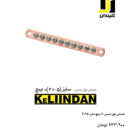
شمش نول مسی 10 پیچ سایز 5*20
633,900
تومان