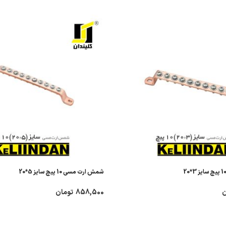
شمش ارت مسی 10 پیچ سایز 5*20
ن
858,500
تومان