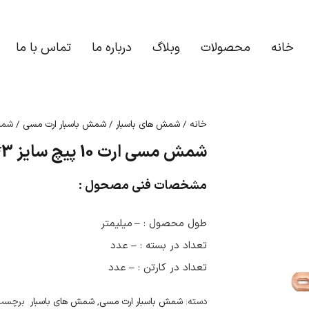
خانه
محصولات
وبلاگ
درباره ما
تماس با ما
خانه
/
شمش های باسبار
/
شمش باسبار ارت مسی
/ شمش مسی ارت 0
شمش مسی ارت 10 پیچ سایز 3*20 پیچ و مهره ای M6
مشخصات فنی مصحول :
طول محصول :
–
میلیمتر
تعداد در بسته :
–
عدد
تعداد در کارتن :
–
عدد
دسته:
شمش باسبار ارت مسی
,
شمش های باسبار
برچسب