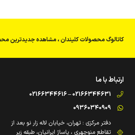
کاتالوگ محصولات کلیندان ، مشاهده جدیدترین محص
ارتباط با ما
02166344631 – 02166344616
09360340909
دفتر مرکزی : تهران، خیابان لاله زار نو بعد از
تقاطع منوچهری ، پاساژ ایرانیان، طبقه زیر