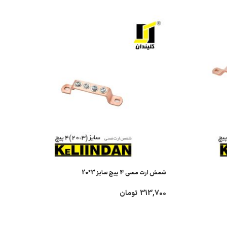
شمش ارت مسی 4 پیچ سایز 3*20
313,700
تومان