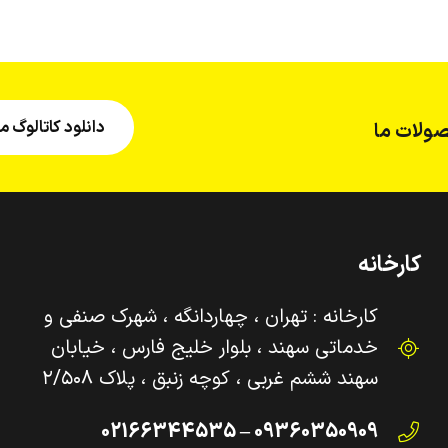
دانلود کاتالوگ
ولات ما
کارخانه
کارخانه : تهران ، چهاردانگه ، شهرک صنفی و‌
خدماتی سهند ، بلوار خلیج فارس ، خیابان
سهند ششم غربی ، کوچه زنبق ، پلاک ۲/۵۰۸
09360350909 – 02166344535