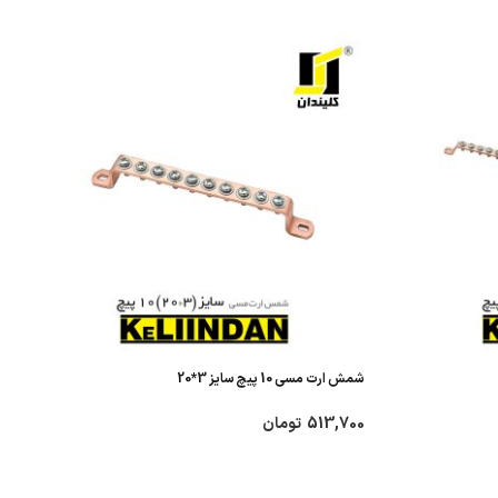
شمش ارت مسی 10 پیچ سایز 3*20
513,700
تومان