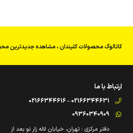
کاتالوگ محصولات کلیندان ، مشاهده جدیدترین محص
ارتباط با ما
02166344631 – 02166344616
09360340909
دفتر مرکزی : تهران، خیابان لاله زار نو بعد از