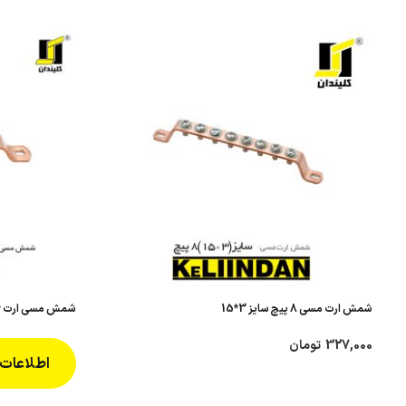
شمش ارت مسی 8 پیچ سایز 3*15
شمش مسی ارت 6 پیچ سایز 3*20 پیچ و مهره ای M6
327,000
تومان
اطلاعات 