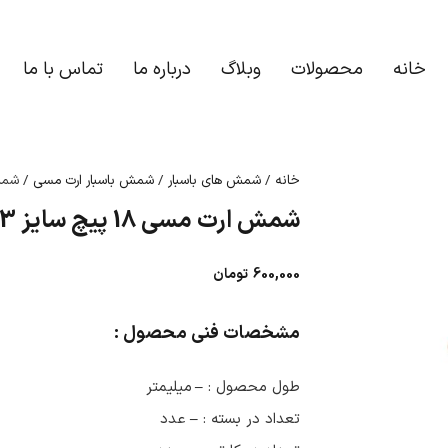
خانه
محصولات
وبلاگ
درباره ما
تماس با ما
خانه
/
شمش های باسبار
/
شمش باسبار ارت مسی
/ شمش ارت 
شمش ارت مسی 18 پیچ سایز 3*15
600,000
تومان
مشخصات فنی محصول :
طول محصول :
–
میلیمتر
تعداد در بسته :
–
عدد