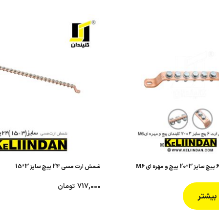
شمش ارت مسی 24 پیچ سایز 3*15
717,000
تومان
بیشتر