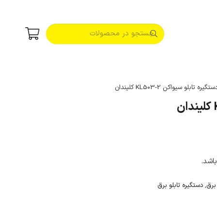
گیره تابلو سیواکن KL503-2 کلیندان
اشد.
برق
,
دستگیره تابلو برق