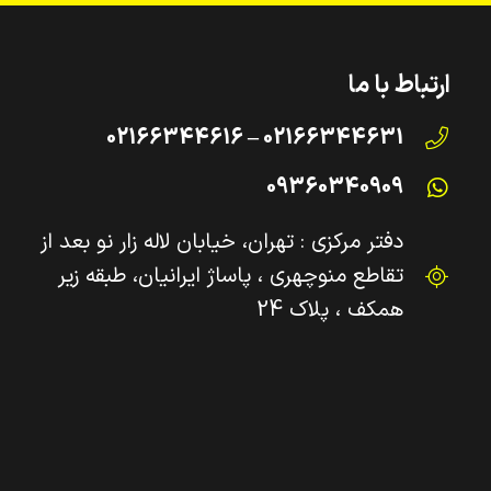
ارتباط با ما
02166344631 – 02166344616
09360340909
دفتر مرکزی : تهران، خیابان لاله زار نو بعد از
تقاطع منوچهری ، پاساژ ایرانیان، طبقه زیر
همکف ، پلاک 24