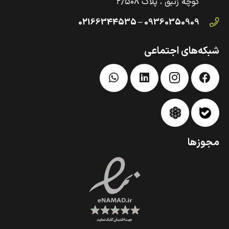
کوچه زنبق ، پلاک ۲/۵۰۸
09360350909 – 02166344535
شبکه‌های اجتماعی
مجوزها