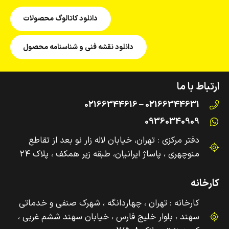
دانلود کاتالوگ محصولات
دانلود نقشه فنی و شناسنامه محصول
ارتباط با ما
02166344631 – 02166344616
09360340909
دفتر مرکزی : تهران، خیابان لاله زار نو بعد از تقاطع
منوچهری ، پاساژ ایرانیان، طبقه زیر همکف ، پلاک 24
کارخانه
کارخانه : تهران ، چهاردانگه ، شهرک صنفی و‌ خدماتی
سهند ، بلوار خلیج فارس ، خیابان سهند ششم غربی ،