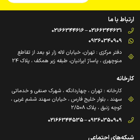
ارتباط با ما
02166344631 – 02166344616
09360340909
دفتر مرکزی : تهران، خیابان لاله زار نو بعد از تقاطع
منوچهری ، پاساژ ایرانیان، طبقه زیر همکف ، پلاک 24
کارخانه
کارخانه : تهران ، چهاردانگه ، شهرک صنفی و‌ خدماتی
سهند ، بلوار خلیج فارس ، خیابان سهند ششم غربی ،
کوچه زنبق ، پلاک ۲/۵۰۸
09360350909 – 02166344535
شبکه‌های اجتماعی