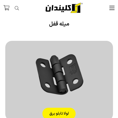
میله قفل
لولا تابلو برق