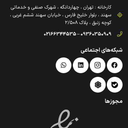
کارخانه : تهران ، چهاردانگه ، شهرک صنفی و‌ خدماتی
سهند ، بلوار خلیج فارس ، خیابان سهند ششم غربی ،
کوچه زنبق ، پلاک ۲/۵۰۸
09360350909 – 02166344535
شبکه‌های اجتماعی
مجوزها