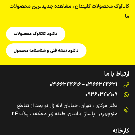
کاتالوگ محصولات کلیندان ، مشاهده جدیدترین محصولات
ما
دانلود کاتالوگ محصولات
دانلود نقشه فنی و شناسنامه محصول
ارتباط با ما
02166344631 – 02166344616
09360340909
دفتر مرکزی : تهران، خیابان لاله زار نو بعد از تقاطع
منوچهری ، پاساژ ایرانیان، طبقه زیر همکف ، پلاک 24
کارخانه