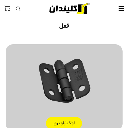
قفل
لولا تابلو برق