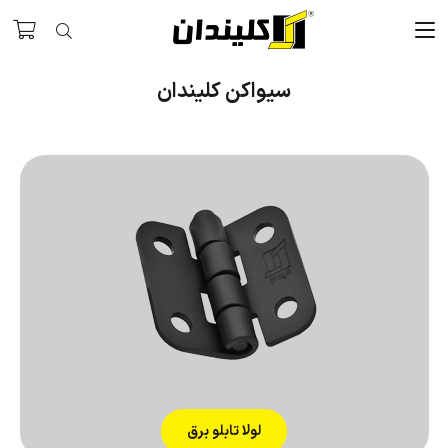
سیواکن کلیندان
لولا تابلو برق