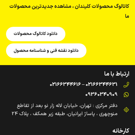
کاتالوگ محصولات کلیندان ، مشاهده جدیدترین محصولات
ما
دانلود کاتالوگ محصولات
دانلود نقشه فنی و شناسنامه محصول
ارتباط با ما
02166344631 – 02166344616
09360340909
دفتر مرکزی : تهران، خیابان لاله زار نو بعد از تقاطع
منوچهری ، پاساژ ایرانیان، طبقه زیر همکف ، پلاک 24
کارخانه