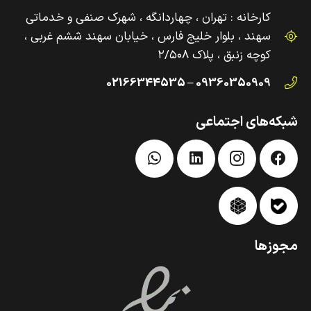
کارخانه : تهران ، چهاردانگه ، شهرک صنفی و‌ خدماتی
سهند ، بلوار خلیج فارس ، خیابان سهند ششم غربی ،
کوچه زنبق ، پلاک ۲/۵۰۸
09360350909 – 02166344535
شبکه‌های اجتماعی
مجوزها