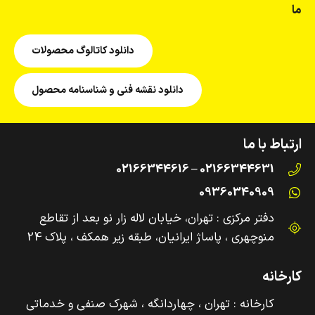
ما
دانلود کاتالوگ محصولات
دانلود نقشه فنی و شناسنامه محصول
ارتباط با ما
02166344631 – 02166344616
09360340909
دفتر مرکزی : تهران، خیابان لاله زار نو بعد از تقاطع
منوچهری ، پاساژ ایرانیان، طبقه زیر همکف ، پلاک 24
کارخانه
کارخانه : تهران ، چهاردانگه ، شهرک صنفی و‌ خدماتی