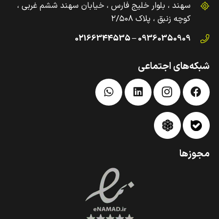
سهند ، بلوار خلیج فارس ، خیابان سهند ششم غربی ،
کوچه زنبق ، پلاک ۲/۵۰۸
09360350909 – 02166344535
شبکه‌های اجتماعی
مجوزها