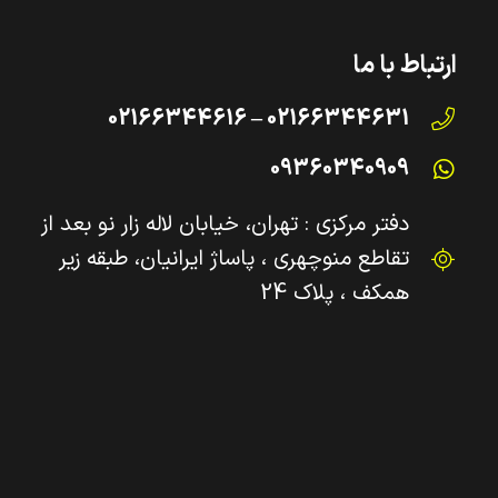
ارتباط با ما
02166344631 – 02166344616
09360340909
دفتر مرکزی : تهران، خیابان لاله زار نو بعد از
تقاطع منوچهری ، پاساژ ایرانیان، طبقه زیر
همکف ، پلاک 24